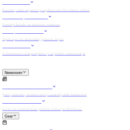
FEED RIDERI
Postări, ride reports și update-uri live între rideri
CLUBURI ȘI GRUPURI
Unități locale cu interese comune
GĂSEȘTE UN RIDER
Aplicația de matching pentru ieșiri
EVENIMENTE
Calendarul competițiilor și ieșirilor comunității
PLATFORMĂ ADMINISTRATĂ DE COMUNITATE
Newsroom
NEWSROOM
ARTICOLE EDITORIALE
Știri, lansări, review-uri și noutăți din industrie
PUBLICĂ ARTICOL
Scrie un articol nou pentru redacția DirtGear
Gear
GEAR