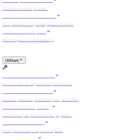
TESTE ȘI REVIEW-URI
Produse testate pe bune
ASISTENT ECHIPAMENT
Te ajutăm să alegi echipamentul ideal
BAZAR / ANUNȚURI
Marketplace-ul comunității
PLATFORMĂ ADMINISTRATĂ DE COMUNITATE
Utilitare
UTILITARE
BIKE FIT CALCULATOR
Setări utile de ergonomie și mecanică
CONECTEAZĂ DEVICE
Garmin, Suunto, COROS și export GPX
CLASAMENTE (KOTH)
Cel mai rapid pe sectoarele populare
GRUP DE SALVARE
SOS pe traseu și rețea de ajutor
LOCAȚII UTILE