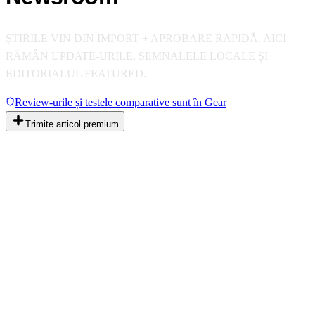
ȘTIRILE VIN DIN IMPORT + APROBARE RAPIDĂ. AICI
RĂMÂN UPDATE-URILE, SEMNALELE LOCALE ȘI
EDITORIALUL FEATURED.
Review-urile și testele comparative sunt în Gear
Trimite articol premium
PLATFORMĂ
Toate
ATV
Enduro
MX
#
COMPETITII
#
LEGISLATIE
#
LANSARI
#
FEATURED