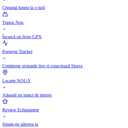
Cheamă lumea la o tură
Traseu Nou
Încarcă un fișier GPX
Pornește Tracker
Urmărește sesiunile live și conectează Strava
Locație NOUĂ
Adaugă un punct de interes
Review Echipament
Spune-ne părerea ta