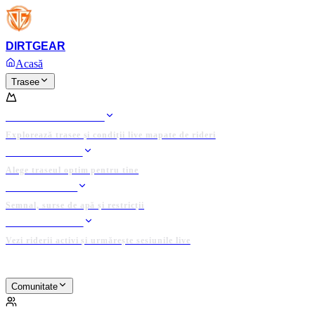
Platforma completă și domeniul
DIRTGEAR.RO
sunt de
Anunț
vânzare!
DIRT
GEAR
Ofertează acum
Acasă
Trasee
TRASEE
HARTA TRASEELOR
Explorează trasee și condiții live mapate de rideri
RIDE PLANNER
Alege traseul optim pentru tine
DATE LOCALE
Semnal, surse de apă și restricții
TRACKER LIVE
Vezi riderii activi și urmărește sesiunile live
PLATFORMĂ ADMINISTRATĂ DE COMUNITATE
Comunitate
COMUNITATE