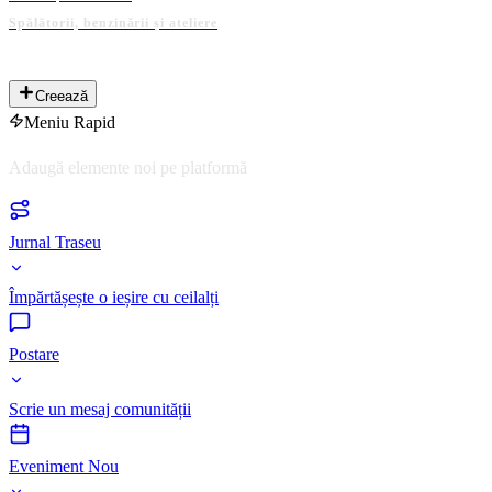
Spălătorii, benzinării și ateliere
PLATFORMĂ ADMINISTRATĂ DE COMUNITATE
Creează
Meniu Rapid
Adaugă elemente noi pe platformă
Jurnal Traseu
Împărtășește o ieșire cu ceilalți
Postare
Scrie un mesaj comunității
Eveniment Nou