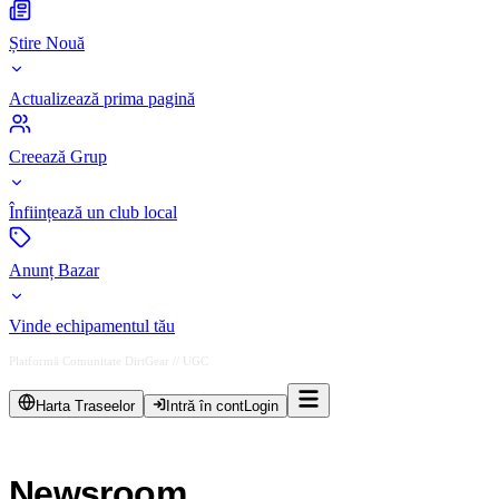
Știre Nouă
Actualizează prima pagină
Creează Grup
Înființează un club local
Anunț Bazar
Vinde echipamentul tău
Platformă Comunitate DirtGear // UGC
Harta Traseelor
Intră în cont
Login
News
room