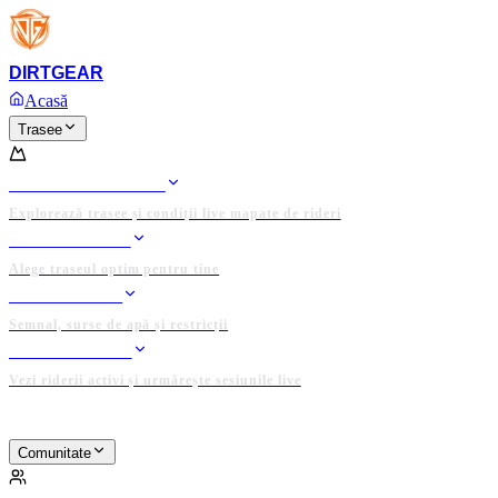
Platforma completă și domeniul
DIRTGEAR.RO
sunt de
Anunț
vânzare!
DIRT
GEAR
Ofertează acum
Acasă
Trasee
TRASEE
HARTA TRASEELOR
Explorează trasee și condiții live mapate de rideri
RIDE PLANNER
Alege traseul optim pentru tine
DATE LOCALE
Semnal, surse de apă și restricții
TRACKER LIVE
Vezi riderii activi și urmărește sesiunile live
PLATFORMĂ ADMINISTRATĂ DE COMUNITATE
Comunitate
COMUNITATE