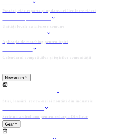
FEED RIDERI
Postări, ride reports și update-uri live între rideri
CLUBURI ȘI GRUPURI
Unități locale cu interese comune
GĂSEȘTE UN RIDER
Aplicația de matching pentru ieșiri
EVENIMENTE
Calendarul competițiilor și ieșirilor comunității
PLATFORMĂ ADMINISTRATĂ DE COMUNITATE
Newsroom
NEWSROOM
ARTICOLE EDITORIALE
Știri, lansări, review-uri și noutăți din industrie
PUBLICĂ ARTICOL
Scrie un articol nou pentru redacția DirtGear
Gear
GEAR