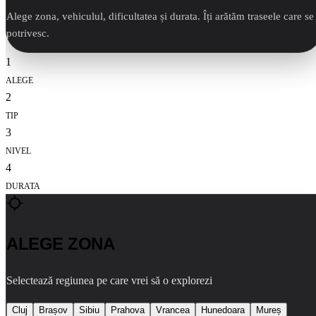
Alege zona, vehiculul, dificultatea și durata. Îți arătăm traseele care se
potrivesc.
1
ALEGE
2
TIP
3
NIVEL
4
DURATA
ALEGE ZONA
Selectează regiunea pe care vrei să o explorezi
Cluj
Brașov
Sibiu
Prahova
Vrancea
Hunedoara
Mureș