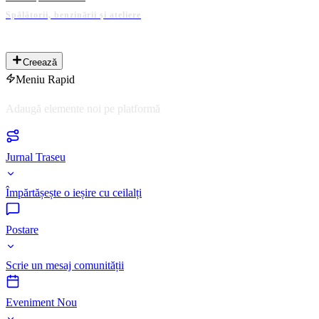
Spălătorii, benzinării și ateliere
PLATFORMĂ ADMINISTRATĂ DE COMUNITATE
Creează
Meniu Rapid
Adaugă elemente noi pe platformă
Jurnal Traseu
Împărtășește o ieșire cu ceilalți
Postare
Scrie un mesaj comunității
Eveniment Nou