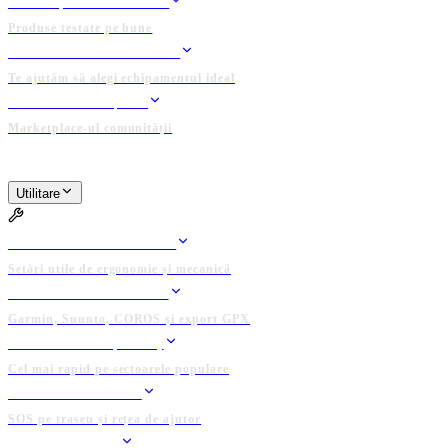
TESTE ȘI REVIEW-URI
Produse testate pe bune
ASISTENT ECHIPAMENT
Te ajutăm să alegi echipamentul ideal
BAZAR / ANUNȚURI
Marketplace-ul comunității
PLATFORMĂ ADMINISTRATĂ DE COMUNITATE
Utilitare
UTILITARE
BIKE FIT CALCULATOR
Setări utile de ergonomie și mecanică
CONECTEAZĂ DEVICE
Garmin, Suunto, COROS și export GPX
CLASAMENTE (KOTH)
Cel mai rapid pe sectoarele populare
GRUP DE SALVARE
SOS pe traseu și rețea de ajutor
LOCAȚII UTILE