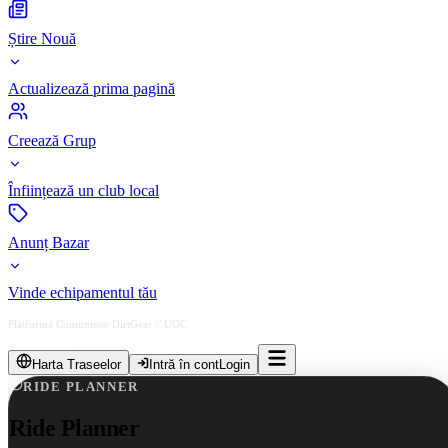
Știre Nouă
Actualizează prima pagină
Creează Grup
Înființează un club local
Anunț Bazar
Vinde echipamentul tău
Platformă Comunitate DirtGear // UGC
Harta Traseelor
Intră în cont
Login
RIDE PLANNER
Ride
Planner