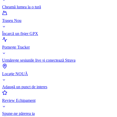
Cheamă lumea la o tură
Traseu Nou
Încarcă un fișier GPX
Pornește Tracker
Urmărește sesiunile live și conectează Strava
Locație NOUĂ
Adaugă un punct de interes
Review Echipament
Spune-ne părerea ta