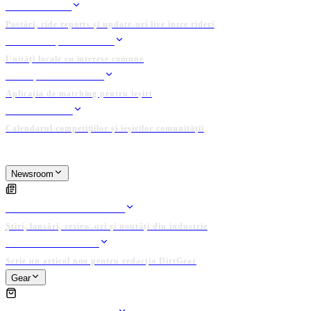
FEED RIDERI
Postări, ride reports și update-uri live între rideri
CLUBURI ȘI GRUPURI
Unități locale cu interese comune
GĂSEȘTE UN RIDER
Aplicația de matching pentru ieșiri
EVENIMENTE
Calendarul competițiilor și ieșirilor comunității
PLATFORMĂ ADMINISTRATĂ DE COMUNITATE
Newsroom
NEWSROOM
ARTICOLE EDITORIALE
Știri, lansări, review-uri și noutăți din industrie
PUBLICĂ ARTICOL
Scrie un articol nou pentru redacția DirtGear
Gear
GEAR