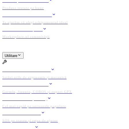
TESTE ȘI REVIEW-URI
Produse testate pe bune
ASISTENT ECHIPAMENT
Te ajutăm să alegi echipamentul ideal
BAZAR / ANUNȚURI
Marketplace-ul comunității
PLATFORMĂ ADMINISTRATĂ DE COMUNITATE
Utilitare
UTILITARE
BIKE FIT CALCULATOR
Setări utile de ergonomie și mecanică
CONECTEAZĂ DEVICE
Garmin, Suunto, COROS și export GPX
CLASAMENTE (KOTH)
Cel mai rapid pe sectoarele populare
GRUP DE SALVARE
SOS pe traseu și rețea de ajutor
LOCAȚII UTILE