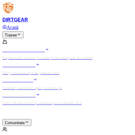
Platforma completă și domeniul
DIRTGEAR.RO
sunt de
Anunț
vânzare!
DIRT
GEAR
Ofertează acum
Acasă
Trasee
TRASEE
HARTA TRASEELOR
Explorează trasee și condiții live mapate de rideri
RIDE PLANNER
Alege traseul optim pentru tine
DATE LOCALE
Semnal, surse de apă și restricții
TRACKER LIVE
Vezi riderii activi și urmărește sesiunile live
PLATFORMĂ ADMINISTRATĂ DE COMUNITATE
Comunitate
COMUNITATE