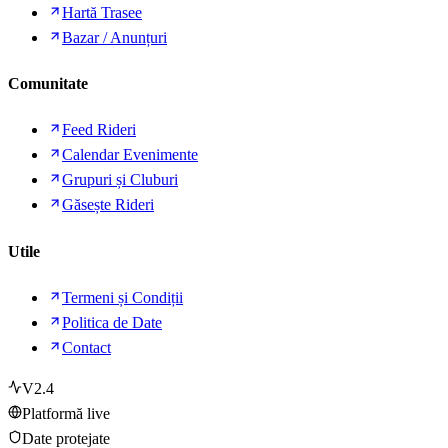
Hartă Trasee
Bazar / Anunțuri
Comunitate
Feed Rideri
Calendar Evenimente
Grupuri și Cluburi
Găsește Rideri
Utile
Termeni și Condiții
Politica de Date
Contact
V2.4
Platformă live
Date protejate