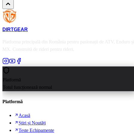
DIRT
GEAR
Platforma principală din România pentru pasionații de ATV, Enduro ș
MX. Construită de rideri pentru rideri.
Platformă
Totul funcționează normal
Platformă
Acasă
Știri și Noutăți
Teste Echipamente