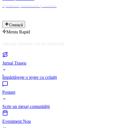
Spălătorii, benzinării și ateliere
PLATFORMĂ ADMINISTRATĂ DE COMUNITATE
Creează
Meniu Rapid
Adaugă elemente noi pe platformă
Jurnal Traseu
Împărtășește o ieșire cu ceilalți
Postare
Scrie un mesaj comunității
Eveniment Nou