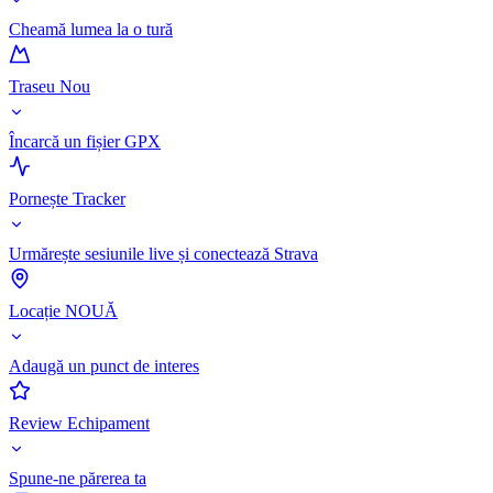
Cheamă lumea la o tură
Traseu Nou
Încarcă un fișier GPX
Pornește Tracker
Urmărește sesiunile live și conectează Strava
Locație NOUĂ
Adaugă un punct de interes
Review Echipament
Spune-ne părerea ta