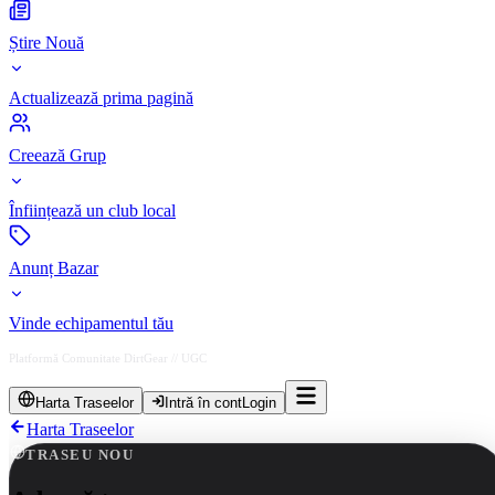
Știre Nouă
Actualizează prima pagină
Creează Grup
Înființează un club local
Anunț Bazar
Vinde echipamentul tău
Platformă Comunitate DirtGear // UGC
Harta Traseelor
Intră în cont
Login
Harta Traseelor
TRASEU NOU