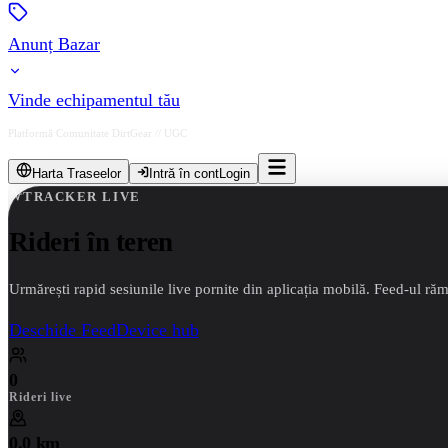
Anunț Bazar
Vinde echipamentul tău
Platformă Comunitate DirtGear // UGC
Harta Traseelor
Intră în cont
Login
TRACKER LIVE
Rideri
în teren
Urmărești rapid sesiunile live pornite din aplicația mobilă. Feed-ul rămân
Deschide Feed
Device hub
0
Rideri live
0.0 km