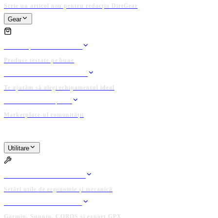
Scrie un articol nou pentru redacția DirtGear
Gear
GEAR
TESTE ȘI REVIEW-URI
Produse testate pe bune
ASISTENT ECHIPAMENT
Te ajutăm să alegi echipamentul ideal
BAZAR / ANUNȚURI
Marketplace-ul comunității
PLATFORMĂ ADMINISTRATĂ DE COMUNITATE
Utilitare
UTILITARE
BIKE FIT CALCULATOR
Setări utile de ergonomie și mecanică
CONECTEAZĂ DEVICE
Garmin, Suunto, COROS și export GPX