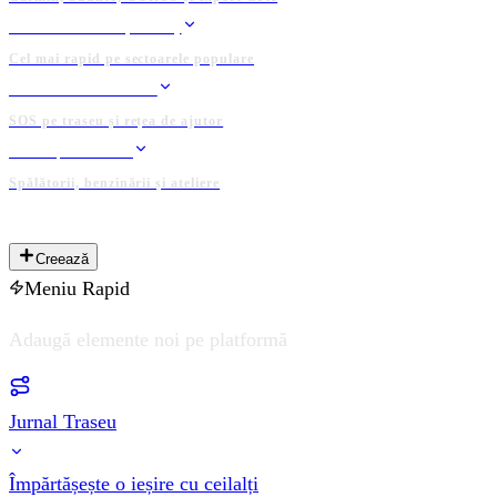
CLASAMENTE (KOTH)
Cel mai rapid pe sectoarele populare
GRUP DE SALVARE
SOS pe traseu și rețea de ajutor
LOCAȚII UTILE
Spălătorii, benzinării și ateliere
PLATFORMĂ ADMINISTRATĂ DE COMUNITATE
Creează
Meniu Rapid
Adaugă elemente noi pe platformă
Jurnal Traseu
Împărtășește o ieșire cu ceilalți