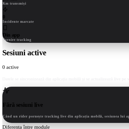
Km transmiși
0
Incidente marcate
Din app
Pornire tracking
Sesiuni active
0
active
Datele se sincronizează din aplicația mobilă și se actualizează live pe 
Fără sesiuni live
Când un rider pornește tracking live din aplicația mobilă, sesiunea lui a
Diferența între module