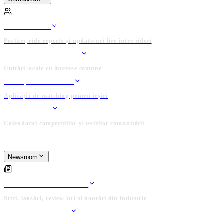
COMUNITATE
FEED RIDERI
Postări, ride reports și update-uri live între rideri
CLUBURI ȘI GRUPURI
Unități locale cu interese comune
GĂSEȘTE UN RIDER
Aplicația de matching pentru ieșiri
EVENIMENTE
Calendarul competițiilor și ieșirilor comunității
PLATFORMĂ ADMINISTRATĂ DE COMUNITATE
Newsroom
NEWSROOM
ARTICOLE EDITORIALE
Știri, lansări, review-uri și noutăți din industrie
PUBLICĂ ARTICOL