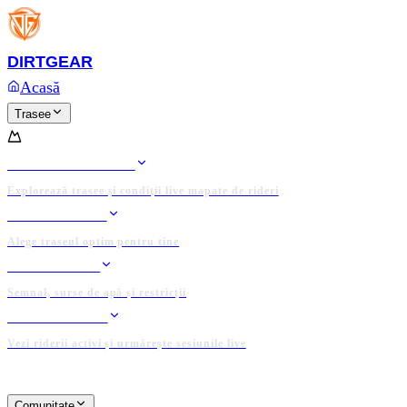
Platforma completă și domeniul
DIRTGEAR.RO
sunt d
Anunț
Ofertează acum
DIRT
GEAR
Acasă
Trasee
TRASEE
HARTA TRASEELOR
Explorează trasee și condiții live mapate de rideri
RIDE PLANNER
Alege traseul optim pentru tine
DATE LOCALE
Semnal, surse de apă și restricții
TRACKER LIVE
Vezi riderii activi și urmărește sesiunile live
PLATFORMĂ ADMINISTRATĂ DE COMUNITATE
Comunitate