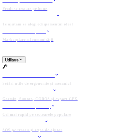
TESTE ȘI REVIEW-URI
Produse testate pe bune
ASISTENT ECHIPAMENT
Te ajutăm să alegi echipamentul ideal
BAZAR / ANUNȚURI
Marketplace-ul comunității
PLATFORMĂ ADMINISTRATĂ DE COMUNITATE
Utilitare
UTILITARE
BIKE FIT CALCULATOR
Setări utile de ergonomie și mecanică
CONECTEAZĂ DEVICE
Garmin, Suunto, COROS și export GPX
CLASAMENTE (KOTH)
Cel mai rapid pe sectoarele populare
GRUP DE SALVARE
SOS pe traseu și rețea de ajutor
LOCAȚII UTILE