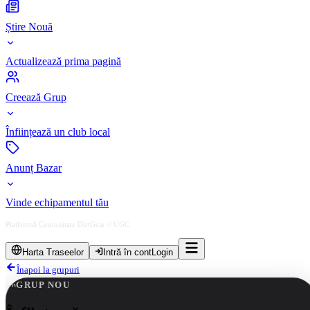
Știre Nouă
Actualizează prima pagină
Creează Grup
Înființează un club local
Anunț Bazar
Vinde echipamentul tău
Platformă Comunitate DirtGear // UGC
Harta Traseelor
Intră în cont
Login
Înapoi la grupuri
GRUP NOU