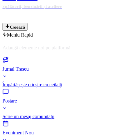
Spălătorii, benzinării și ateliere
PLATFORMĂ ADMINISTRATĂ DE COMUNITATE
Creează
Meniu Rapid
Adaugă elemente noi pe platformă
Jurnal Traseu
Împărtășește o ieșire cu ceilalți
Postare
Scrie un mesaj comunității
Eveniment Nou