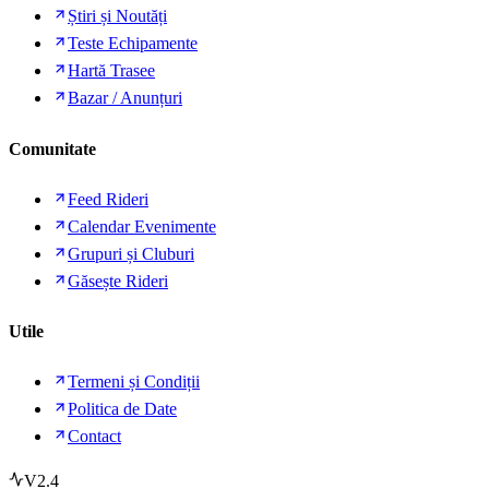
Știri și Noutăți
Teste Echipamente
Hartă Trasee
Bazar / Anunțuri
Comunitate
Feed Rideri
Calendar Evenimente
Grupuri și Cluburi
Găsește Rideri
Utile
Termeni și Condiții
Politica de Date
Contact
V2.4