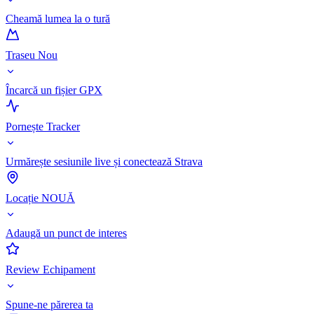
Cheamă lumea la o tură
Traseu Nou
Încarcă un fișier GPX
Pornește Tracker
Urmărește sesiunile live și conectează Strava
Locație NOUĂ
Adaugă un punct de interes
Review Echipament
Spune-ne părerea ta