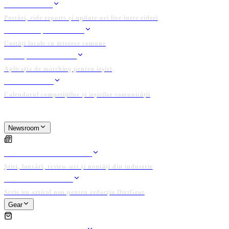
FEED RIDERI
Postări, ride reports și update-uri live între rideri
CLUBURI ȘI GRUPURI
Unități locale cu interese comune
GĂSEȘTE UN RIDER
Aplicația de matching pentru ieșiri
EVENIMENTE
Calendarul competițiilor și ieșirilor comunității
PLATFORMĂ ADMINISTRATĂ DE COMUNITATE
Newsroom
NEWSROOM
ARTICOLE EDITORIALE
Știri, lansări, review-uri și noutăți din industrie
PUBLICĂ ARTICOL
Scrie un articol nou pentru redacția DirtGear
Gear
GEAR