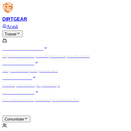
Platforma completă și domeniul
DIRTGEAR.RO
sunt de
Anunț
vânzare!
DIRT
GEAR
Ofertează acum
Acasă
Trasee
TRASEE
HARTA TRASEELOR
Explorează trasee și condiții live mapate de rideri
RIDE PLANNER
Alege traseul optim pentru tine
DATE LOCALE
Semnal, surse de apă și restricții
TRACKER LIVE
Vezi riderii activi și urmărește sesiunile live
PLATFORMĂ ADMINISTRATĂ DE COMUNITATE
Comunitate
COMUNITATE