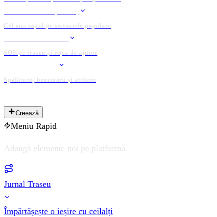
CLASAMENTE (KOTH)
Cel mai rapid pe sectoarele populare
GRUP DE SALVARE
SOS pe traseu și rețea de ajutor
LOCAȚII UTILE
Spălătorii, benzinării și ateliere
PLATFORMĂ ADMINISTRATĂ DE COMUNITATE
Creează
Meniu Rapid
Adaugă elemente noi pe platformă
Jurnal Traseu
Împărtășește o ieșire cu ceilalți