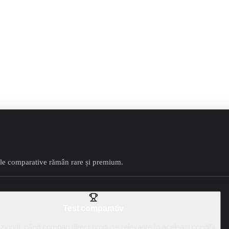
tele comparative rămân rare și premium.
Test comparativ
ional, când compari direct produse relevante în aceleași condiții.