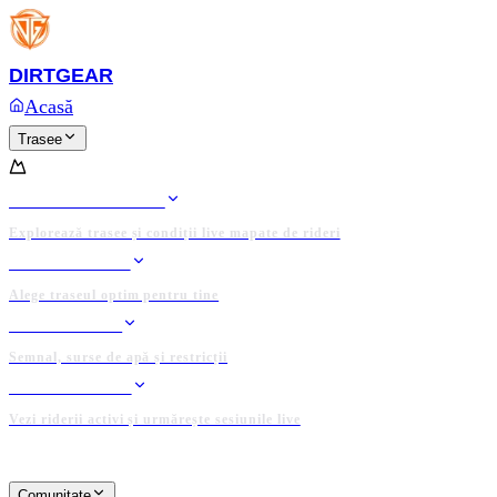
Platforma completă și domeniul
DIRTGEAR.RO
sunt d
Anunț
Ofertează acum
DIRT
GEAR
Acasă
Trasee
TRASEE
HARTA TRASEELOR
Explorează trasee și condiții live mapate de rideri
RIDE PLANNER
Alege traseul optim pentru tine
DATE LOCALE
Semnal, surse de apă și restricții
TRACKER LIVE
Vezi riderii activi și urmărește sesiunile live
PLATFORMĂ ADMINISTRATĂ DE COMUNITATE
Comunitate