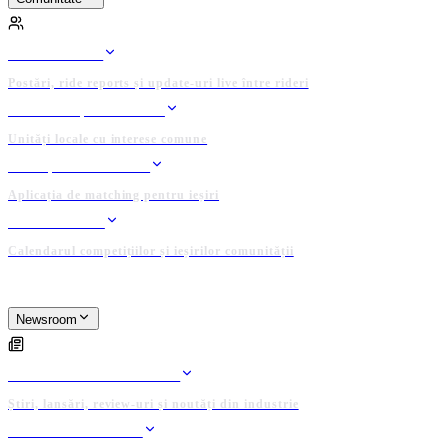
COMUNITATE
FEED RIDERI
Postări, ride reports și update-uri live între rideri
CLUBURI ȘI GRUPURI
Unități locale cu interese comune
GĂSEȘTE UN RIDER
Aplicația de matching pentru ieșiri
EVENIMENTE
Calendarul competițiilor și ieșirilor comunității
PLATFORMĂ ADMINISTRATĂ DE COMUNITATE
Newsroom
NEWSROOM
ARTICOLE EDITORIALE
Știri, lansări, review-uri și noutăți din industrie
PUBLICĂ ARTICOL