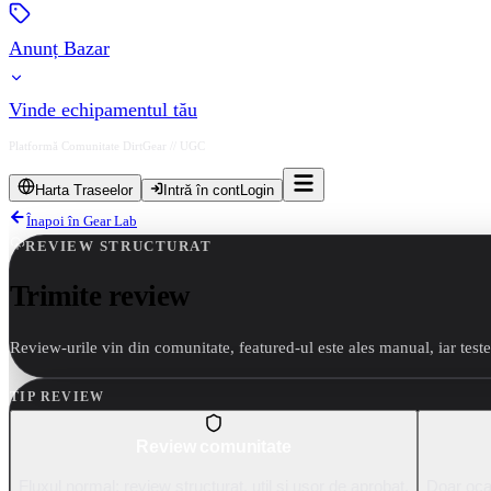
Anunț Bazar
Vinde echipamentul tău
Platformă Comunitate DirtGear // UGC
Harta Traseelor
Intră în cont
Login
Înapoi în Gear Lab
REVIEW STRUCTURAT
Trimite
review
Review-urile vin din comunitate, featured-ul este ales manual, iar tes
TIP REVIEW
Review comunitate
Fluxul normal: review structurat, util și ușor de aprobat.
Doar ocaz