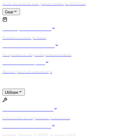
Scrie un articol nou pentru redacția DirtGear
Gear
GEAR
TESTE ȘI REVIEW-URI
Produse testate pe bune
ASISTENT ECHIPAMENT
Te ajutăm să alegi echipamentul ideal
BAZAR / ANUNȚURI
Marketplace-ul comunității
PLATFORMĂ ADMINISTRATĂ DE COMUNITATE
Utilitare
UTILITARE
BIKE FIT CALCULATOR
Setări utile de ergonomie și mecanică
CONECTEAZĂ DEVICE
Garmin, Suunto, COROS și export GPX