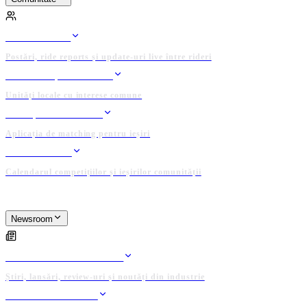
COMUNITATE
FEED RIDERI
Postări, ride reports și update-uri live între rideri
CLUBURI ȘI GRUPURI
Unități locale cu interese comune
GĂSEȘTE UN RIDER
Aplicația de matching pentru ieșiri
EVENIMENTE
Calendarul competițiilor și ieșirilor comunității
PLATFORMĂ ADMINISTRATĂ DE COMUNITATE
Newsroom
NEWSROOM
ARTICOLE EDITORIALE
Știri, lansări, review-uri și noutăți din industrie
PUBLICĂ ARTICOL