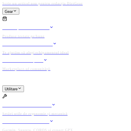
Scrie un articol nou pentru redacția DirtGear
Gear
GEAR
TESTE ȘI REVIEW-URI
Produse testate pe bune
ASISTENT ECHIPAMENT
Te ajutăm să alegi echipamentul ideal
BAZAR / ANUNȚURI
Marketplace-ul comunității
PLATFORMĂ ADMINISTRATĂ DE COMUNITATE
Utilitare
UTILITARE
BIKE FIT CALCULATOR
Setări utile de ergonomie și mecanică
CONECTEAZĂ DEVICE
Garmin, Suunto, COROS și export GPX