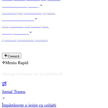
CLASAMENTE (KOTH)
Cel mai rapid pe sectoarele populare
GRUP DE SALVARE
SOS pe traseu și rețea de ajutor
LOCAȚII UTILE
Spălătorii, benzinării și ateliere
PLATFORMĂ ADMINISTRATĂ DE COMUNITATE
Creează
Meniu Rapid
Adaugă elemente noi pe platformă
Jurnal Traseu
Împărtășește o ieșire cu ceilalți