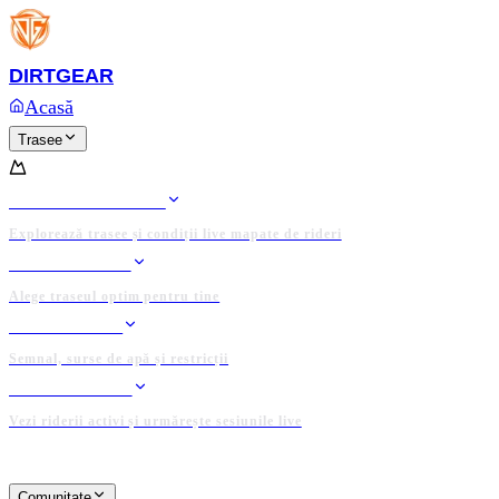
Platforma completă și domeniul
DIRTGEAR.RO
sunt d
Anunț
Ofertează acum
DIRT
GEAR
Acasă
Trasee
TRASEE
HARTA TRASEELOR
Explorează trasee și condiții live mapate de rideri
RIDE PLANNER
Alege traseul optim pentru tine
DATE LOCALE
Semnal, surse de apă și restricții
TRACKER LIVE
Vezi riderii activi și urmărește sesiunile live
PLATFORMĂ ADMINISTRATĂ DE COMUNITATE
Comunitate