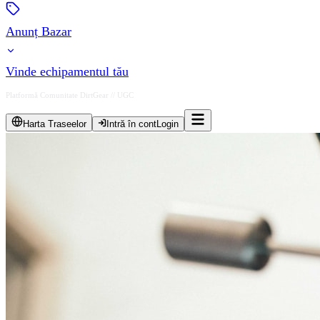
Anunț Bazar
Vinde echipamentul tău
Platformă Comunitate DirtGear // UGC
Harta Traseelor
Intră în cont
Login